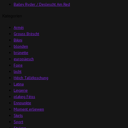
Bailey Ryder / Deslescht Am Red
Kategorien
Arméi
Grouss Brëscht
Bikini
blonden
brünette
europäesch
Foire
liicht
Héich Talléksschung
Latina
Lingerie
plakeg Féiss
Ennpunkte
Moment erliewen
Skirts
Sport
Strëmp