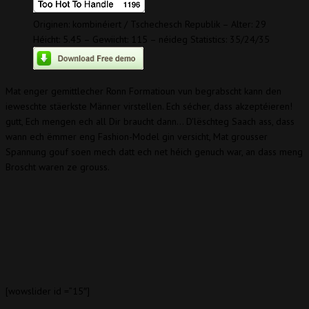
Originen: kombinéiert / Tschechesch Republik – Alter: 29
Héicht: 5.45 – Gewiicht: 115 – néideg Statistics: 35/24/35
Mat enger gemittlecher Ronn Formatioun vun begrabscht kann den
ieweschte stäerkste Männer virstellen. Ech sécher, dass akzeptéieren!
gutt, Ech mengen ech all Dir braucht dann… D'lëschteg Saach ass, dass
wann ech ëmmer eng Fashion-Model gin versicht, Mat grousser
Spannung gouf soen mech datt ech net héich genuch war, an dass meng
Broscht waren ze grouss.
[wowslider id =”15″]