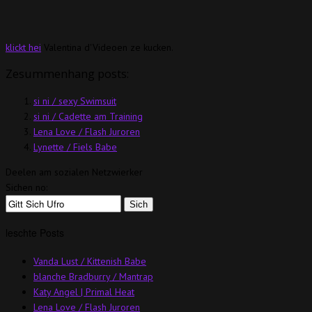
klickt hei
Valentina d'Videoen ze kucken.
Zesummenhang posts:
si ni / sexy Swimsuit
si ni / Cadette am Training
Lena Love / Flash Juroren
Lynette / Fiels Babe
Deelen am sozialen Netzwierker
Sichen no:
leschte Posts
Vanda Lust / Kittenish Babe
blanche Bradburry / Mantrap
Katy Angel | Primal Heat
Lena Love / Flash Juroren