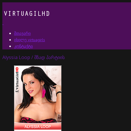
მთავარი
იხილე virtuagirls
კონტაქტი
Alyssia Loop / მზად პარტიის