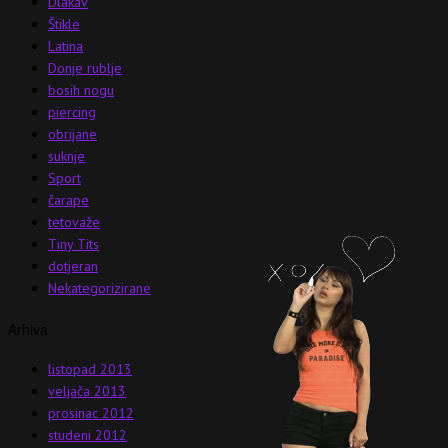
Dlakav
Štikle
Latina
Donje rublje
bosih nogu
piercing
obrijane
suknje
Sport
čarape
tetovaže
Tiny Tits
dotjeran
Nekategorizirane
Arhiva
listopad 2013
veljača 2013
prosinac 2012
studeni 2012