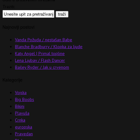
Traziti:
Najnoviji postovi
Vanda Požuda / nestašan Babe
Blanche Bradburry / Klopka za ljude
Katy Angel | Primal topline
Lena Ljubav / Flash Dancer
Bailey Ryder / Jak u crvenom
Kategorije
Vojska
Big Boobs
Bikini
Plavuša
Crnka
europska
Pravedan