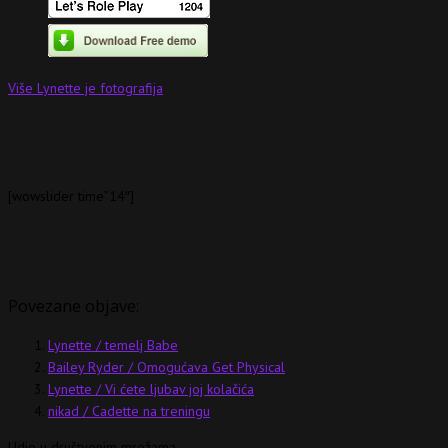
Više Lynette je fotografija
[wowslider time”14″]
Povezane objave:
Lynette / temelj Babe
Bailey Ryder / Omogućava Get Physical
Lynette / Vi ćete ljubav joj kolačića
nikad / Cadette na treningu
Udio u društvenim mrežama