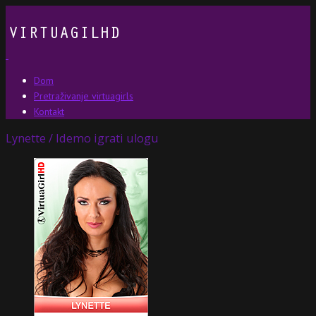
Dom
Pretraživanje virtuagirls
Kontakt
Lynette / Idemo igrati ulogu