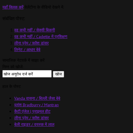
यहाँ क्लिक करें
वेलेंटीना के वीडियो देखने में.
संबंधित पोस्ट:
वह कभी नहीं / सेक्सी बिकनी
वह कभी नहीं / Cadette में प्रशिक्षण
लीना प्रेम / फ़्लैश डांसर
लिनेट / आधार बेबे
सामाजिक नेटवर्क में साझा करें
निम्न को खोजें:
हाल के पोस्ट
Vanda वासना / बिल्ली जैसा बेबे
ब्लांश Bradburry / Mantrap
कैटी एंजेल | प्राइमल हीट
लीना प्रेम / फ़्लैश डांसर
बेली राइडर / वयस्क में लाल