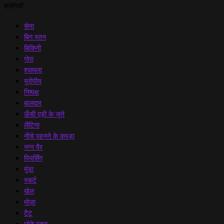
श्रेणियाँ
सेना
बिग स्तन
बिकिनी
गोरा
श्यामला
यूरोपीय
निष्पक्ष
बालदार
ऊँची एड़ी के जूते
लैटिना
नीचे पहनने के कपड़ा
नग्न पैर
पियर्सिंग
मुंडा
स्कर्ट
खेल
मोज़ा
टैटू
छोटे स्तन