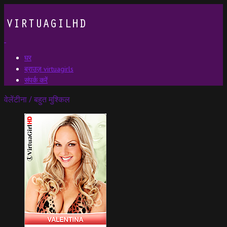
घर
ब्राउज़ virtuagirls
संपर्क करें
वेलेंटीना / बहुत मुश्किल