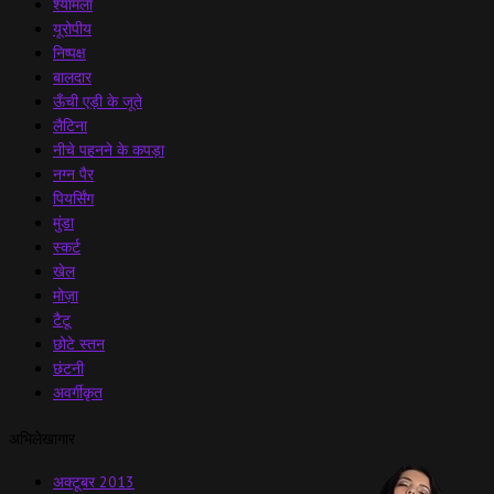
श्यामला
यूरोपीय
निष्पक्ष
बालदार
ऊँची एड़ी के जूते
लैटिना
नीचे पहनने के कपड़ा
नग्न पैर
पियर्सिंग
मुंडा
स्कर्ट
खेल
मोज़ा
टैटू
छोटे स्तन
छंटनी
अवर्गीकृत
अभिलेखागार
अक्टूबर 2013