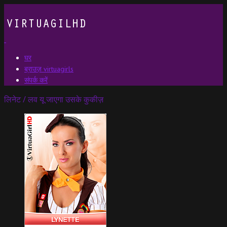
घर
ब्राउज़ virtuagirls
संपर्क करें
लिनेट / लव यू जाएगा उसके कुकीज़