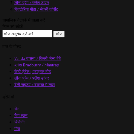
लीना प्रेम / फ़्लैश डांसर
विक्टोरिया मीठा / सेक्सी कोर्सेट
सामाजिक नेटवर्क में साझा करें
निम्न को खोजें:
हाल के पोस्ट
Vanda वासना / बिल्ली जैसा बेबे
ब्लांश Bradburry / Mantrap
कैटी एंजेल | प्राइमल हीट
लीना प्रेम / फ़्लैश डांसर
बेली राइडर / वयस्क में लाल
श्रेणियाँ
सेना
बिग स्तन
बिकिनी
गोरा