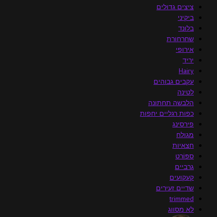
ציצים גדולים
ביקיני
בלונד
שחרחורת
אירופי
יריד
Hairy
עקבים גבוהים
לטינה
הלבשה תחתונה
כפות רגליים יחפות
פירסינג
מגולח
חצאיות
ספּוֹרט
גרביים
קעקועים
שדיים זעירים
trimmed
לא מסווג