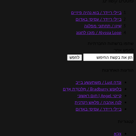
פוסטים קשורים:
ביילי ריידר / בוא נהיה פיזיים
ביילי ריידר / עסיסי באדום
שֵׁינָן / תחתוני מפלגה
Alyssia Loop / מוכן לחגוג
שתפו ברשתות החברתיות
לחפש אחר:
הודעות האחרונות
ונדה Lust / משתעשע בייב
בלאנש Bradburry / מַלכּוֹדֶת אָדָם
קייטי Angel | חום ראשוני
לנה אהבה / פלאש רקדנית
ביילי ריידר / עסיסי באדום
קטגוריות
צָבָא