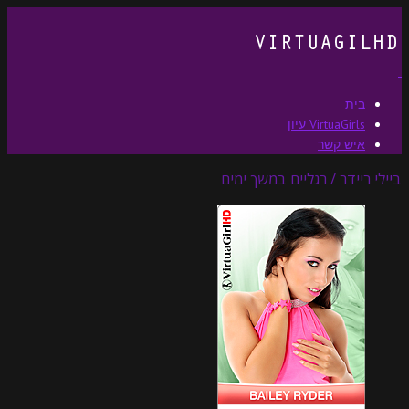
בית
VirtuaGirls עיון
איש קשר
ביילי ריידר / רגליים במשך ימים