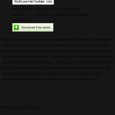
orixes: Praga / República Checa – idade: 23
altura: 5.71 – peso: 128 – estatística demográfica:
37/25.8/35
Parece algúns dos máis fermosos danzantes do planeta son orixinarios
da República Checa e Lynette é simplemente outra das nosas estrelas
para probalo. Esta linda ruiva é característica da danza por moitos anos.
Lynette inclúe un BA en Escrita Creativa e pasa de estar traballando súa
primeira novela. Pero para pagar os seus gastos e realizar un pouco de
estudo '’ Lynette concéntrase en danzas sensuais lentos e sensuais. Ela
gusta de investir one-on-one tempo cos seus seguidores e está
esperando ansiosamente mensaxes do foro e correo-e de ti!
Posts relacionados: