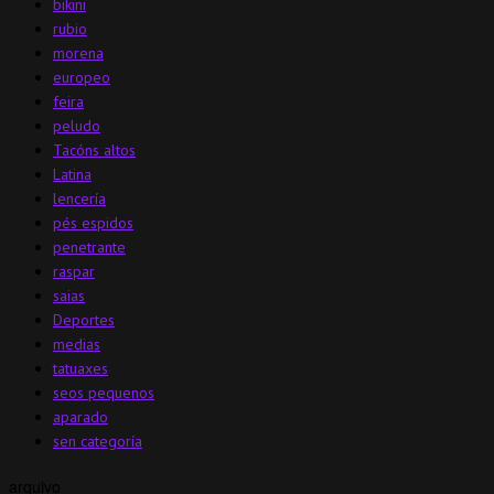
bikini
rubio
morena
europeo
feira
peludo
Tacóns altos
Latina
lencería
pés espidos
penetrante
raspar
saias
Deportes
medias
tatuaxes
seos pequenos
aparado
sen categoría
arquivo