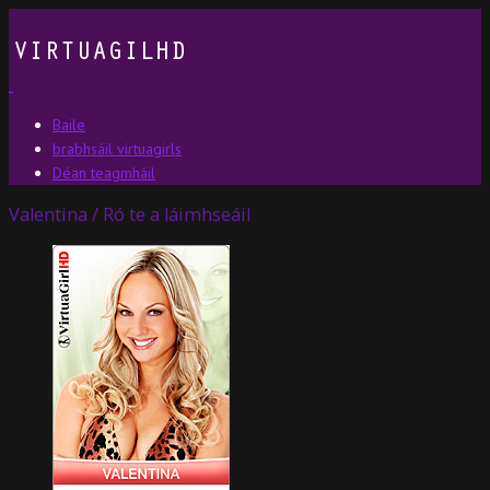
Baile
brabhsáil virtuagirls
Déan teagmháil
Valentina / Ró te a láimhseáil