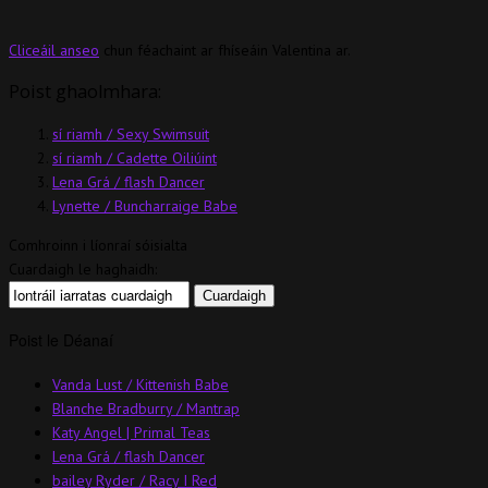
Cliceáil anseo
chun féachaint ar fhíseáin Valentina ar.
Poist ghaolmhara:
sí riamh / Sexy Swimsuit
sí riamh / Cadette Oiliúint
Lena Grá / flash Dancer
Lynette / Buncharraige Babe
Comhroinn i líonraí sóisialta
Cuardaigh le haghaidh:
Poist le Déanaí
Vanda Lust / Kittenish Babe
Blanche Bradburry / Mantrap
Katy Angel | Primal Teas
Lena Grá / flash Dancer
bailey Ryder / Racy I Red