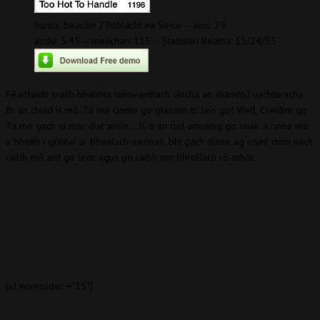
bunús: beacáin / Poblacht na Seice – aois: 29
airde: 5.45 – meáchan: 115 – Staitisticí Beatha: 35/24/35
Féadfaidh sraith bhabhta taitneamhach cíocha an shamhlú uachtaracha
fir an chuid is mó. Tá mé cinnte go glacann tú leis go! Well, Creidim go
Tá mé gach ní mór duit ansin… Is é an rud amusing go nuair a rinne mé
a bheith i gcónaí ar bhealach-samhail, bhí gach duine ag insint dom nach
raibh mé ard go leor agus go raibh mo bhrollach ró-mhór.
[id wowslider =”15″]