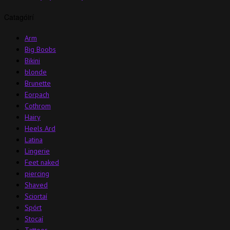
Catagóirí
Arm
Big Boobs
Bikini
blonde
Brunette
Eorpach
Cothrom
Hairy
Heels Ard
Latina
Lingerie
Feet naked
piercing
Shaved
Sciortaí
Spórt
Stocaí
Tattoos