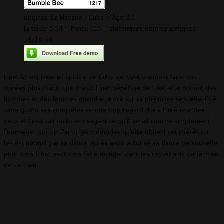
origines: La Havane / Cuba – Âge: 21
la taille: 5.54 – Poids: 115 – statistiques démographiques:
36/24/36
Linet An est juste un spitfire de Cuba qui veut vraiment faire vos
soirées plus chaud que chaud. Linet bénéficie de l'œil, elle obtient des
hommes et des femmes quand elle tire sur sa puissance sexuelle. Elle
aime quand ses conquêtes se que trop regard dur à l'intérieur des
yeux et Linet sait qu'ils envisagent ce qu'il serait comme simplement
l'emmener dormir. Parmi les méthodes qu'elle obtient cet intérêt sur
les est normal par sa danse. Après avoir autorisé sa danse personnelle
pour vous Linet peut vous faire manger dans les restaurants de la main
de sa main.