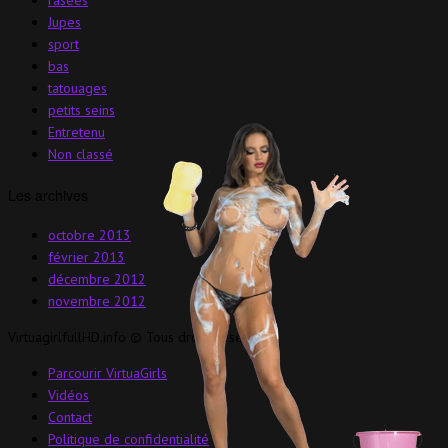
Jupes
sport
bas
tatouages
petits seins
Entretenu
Non classé
Les archives
octobre 2013
février 2013
décembre 2012
novembre 2012
VirtuagirlfullHD.info © Tous droits réservés.
Parcourir VirtuaGirls
Vidéos
Contact
Politique de confidentialité