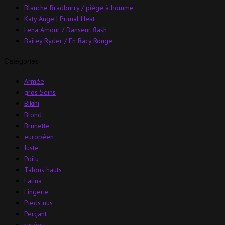
Blanche Bradburry / piège à homme
Katy Ange | Primal Heat
Lena Amour / Danseur flash
Bailey Ryder / En Racy Rouge
Catégories
Armée
gros Seins
Bikini
Blond
Brunette
européen
Juste
Poilu
Talons hauts
Latina
Lingerie
Pieds nus
Perçant
rasées