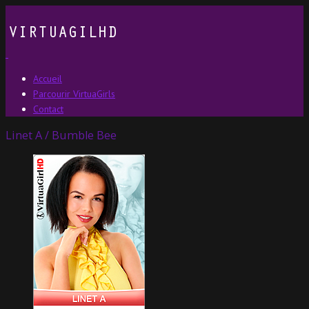
Accueil
Parcourir VirtuaGirls
Contact
Linet A / Bumble Bee