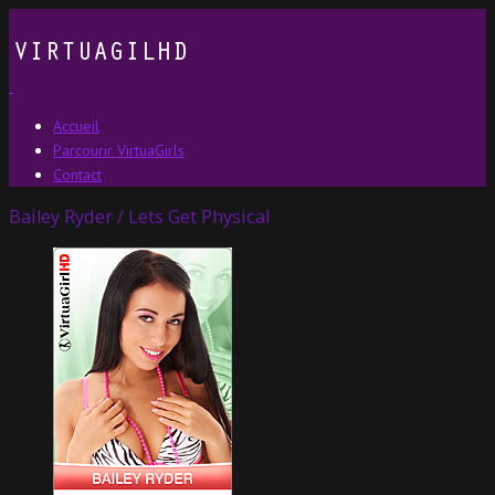
Accueil
Parcourir VirtuaGirls
Contact
Bailey Ryder / Lets Get Physical