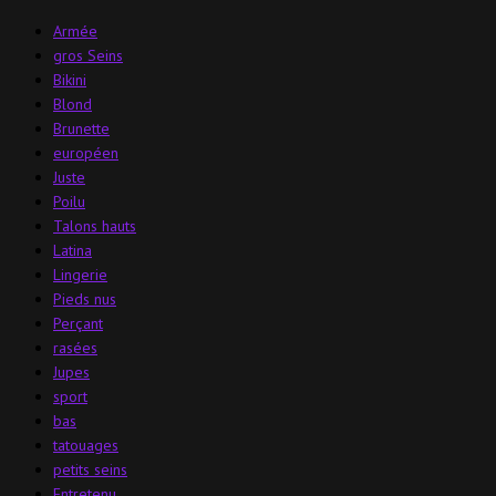
Armée
gros Seins
Bikini
Blond
Brunette
européen
Juste
Poilu
Talons hauts
Latina
Lingerie
Pieds nus
Perçant
rasées
Jupes
sport
bas
tatouages
petits seins
Entretenu