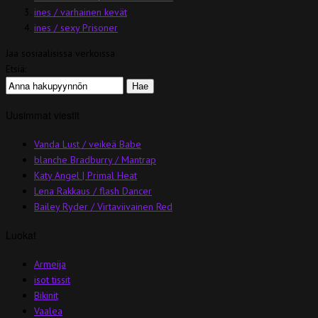
ines / varhainen kevät
ines / sexy Prisoner
Jaa sosiaalisissa verkoissa
Etsiä:
Uusimmat viestit
Vanda Lust / veikeä Babe
blanche Bradburry / Mantrap
Katy Angel | Primal Heat
Lena Rakkaus / flash Dancer
Bailey Ryder / Virtaviivainen Red
Luokat
Armeija
isot tissit
Bikinit
Vaalea