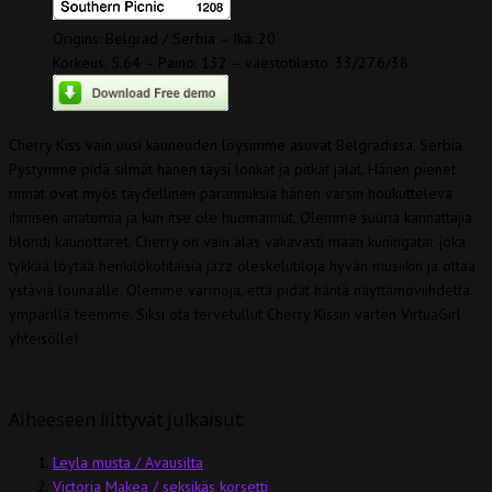
Origins: Belgrad / Serbia – Ikä: 20
Korkeus: 5.64 – Paino: 132 – väestötilasto: 33/27.6/38
Cherry Kiss vain uusi kauneuden löysimme asuvat Belgradissa, Serbia.
Pystymme pidä silmät hänen täysi lonkat ja pitkät jalat. Hänen pienet
rinnat ovat myös täydellinen parannuksia hänen varsin houkutteleva
ihmisen anatomia ja kun itse ole huomannut, Olemme suuria kannattajia
blondi kaunottaret. Cherry on vain alas vakavasti maan kuningatar joka
tykkää löytää henkilökohtaisia ​​jazz oleskelutiloja hyvän musiikin ja ottaa
ystäviä lounaalle. Olemme varmoja, että pidät häntä näyttämöviihdettä
ympärillä teemme, Siksi ota tervetullut Cherry Kissin varten VirtuaGirl
yhteisölle!
Aiheeseen liittyvät julkaisut:
Leyla musta / Avausilta
Victoria Makea / seksikäs korsetti