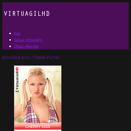
Koti
Selaa virtuagirls
Ottaa yhteyttä
kirsikka kiss / Etelä Picnic