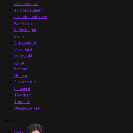
ruskeaverikkö
eurooppalainen
oikeudenmukainen
Karvainen
Korkokengät
Latina
Alusvaatteet
alasti Jalat
lävistyksiä
ajeltu
hameet
Urheilu
Sukkahousut
tatuoinnit
Tiny tissit
Trimmed
Uncategorized
arkisto
lokakuu 2013