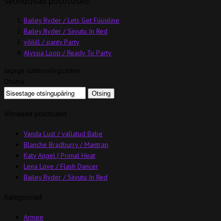
Seonduvad postitused:
Bailey Ryder / Lets Get Füüsiline
Bailey Ryder / Siivutu In Red
võilill / panty Party
Alyssia Loop / Ready To Party
Jagage suhtlusvõrgustikes
Otsima:
Viimased postitused
Vanda Lust / vallatud Babe
Blanche Bradburry / Mantrap
Katy Angel | Primal Heat
Lena Love / Flash Dancer
Bailey Ryder / Siivutu In Red
Kategooriad
Armee