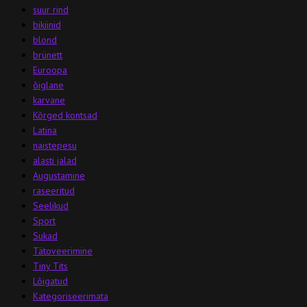
suur rind
bikiinid
blond
brünett
Euroopa
õiglane
karvane
Kõrged kontsad
Latina
naistepesu
alasti jalad
Augustamine
raseeritud
Seelikud
Sport
Sukad
Tätoveerimine
Tiny Tits
Lõigatud
Kategoriseerimata