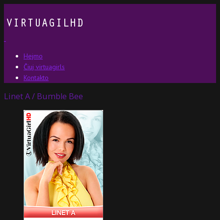
Hejmo
Ĉiuj virtuagirls
Kontakto
Linet A / Bumble Bee