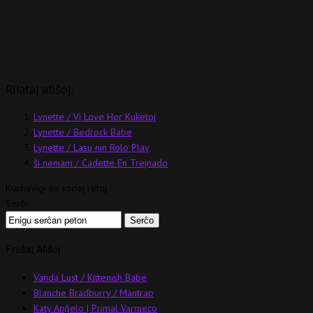
Rilataj afiŝoj:
Lynette / Vi Love Her Kuketoj
Lynette / Bedrock Babe
Lynette / Lasu nin Rolo Play
ŝi neniam / Cadette En Trejnado
Kunhavigi en sociaj retoj
Serĉi:
Freŝaj Afiŝoj
Vanda Lust / Kittenish Babe
Blanche Bradburry / Mantrap
Katy Anĝelo | Primal Varmeco