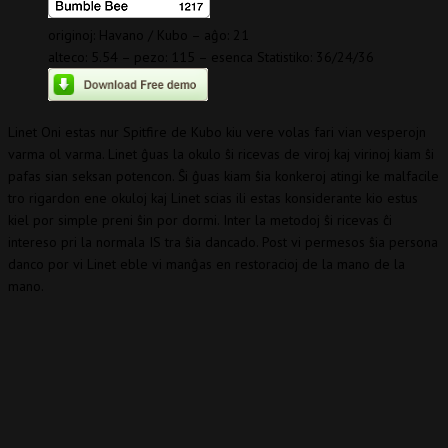
originoj: Havano / Kubo – aĝo: 21
alteco: 5.54 – pezo: 115 – esenca Statistiko: 36/24/36
Linet Oni estas nur Spitfire de Kubo kiu vere volas fari vian vesperojn
varma ol varma. Linet ĝuas la okulo ŝi ricevas de viroj kaj virinoj kiam ŝi
pafas sian seksan potencon. Ŝi ĝuas kiam ŝia konkeroj atingi ke malfacile
tro rigardon ene okuloj kaj Linet scias ili estas konsiderante kio estus
kiel por simple preni ŝin por dormi. Inter la metodoj ŝi ricevas ĉi
intereso pri la normala IS tra ŝia dancado. Post vi permesos ŝia persona
danco por vi Linet eble vi manĝas en restoracioj de la mano de la
mano.