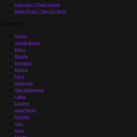
Lena Amo / Flash Dancer
Bailey Ryder / Racy En Ruĝa
Kategorioj
Armeo
granda Boobs
bikino
Blonde
brunulino
Eŭropa
Foiro
harkovrita
Altaj kalkanumoj
Latina
Lingerie
nuda Piedoj
Piercing
razis
Jupoj
Sporto