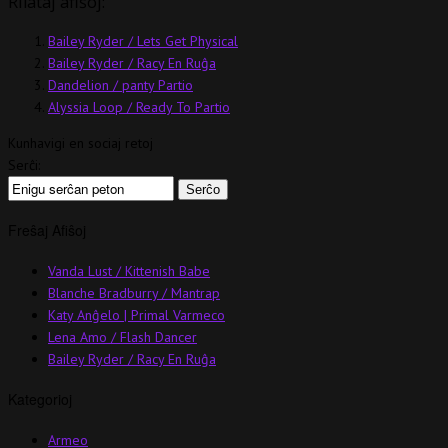
Rilataj afiŝoj:
Bailey Ryder / Lets Get Physical
Bailey Ryder / Racy En Ruĝa
Dandelion / panty Partio
Alyssia Loop / Ready To Partio
Kunhavigi en sociaj retoj
Serĉi:
Freŝaj Afiŝoj
Vanda Lust / Kittenish Babe
Blanche Bradburry / Mantrap
Katy Anĝelo | Primal Varmeco
Lena Amo / Flash Dancer
Bailey Ryder / Racy En Ruĝa
Kategorioj
Armeo