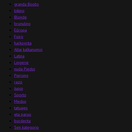
granda Boobs
bikino
Blonde
brunulino
Eŭropa
Foiro
harkovrita
Altaj kalkanumoj
Latina
Lingerie
nuda Piedoj
Piercing
razis
Jupoj
Sporto
Medioj
tatuajes
eta paruo
borderita
Sen kategorio