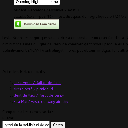
orígens: Barcelona / Espanya – edat: 25
alçada: 5.35 – pes: 134 – estadístiques demogràfiques: 33/24/35
Leyla Negre és segur que va a la dreta en canvi que un gran fan d'ella.
diminut cos. Leyla diu que gaudeix de conèixer gent nova i perquè ella po
definitivament ENCANTA entretingut i no es pot obtenir imatges fent altre
Articles Relacionats:
Lena Amor / Ballarí de flaix
cirera petó / pícnic sud
dent de lleó / Partit de panty
Ella Mai / Vestit de bany atractiu
Compartir a les xarxes socials
Buscar: