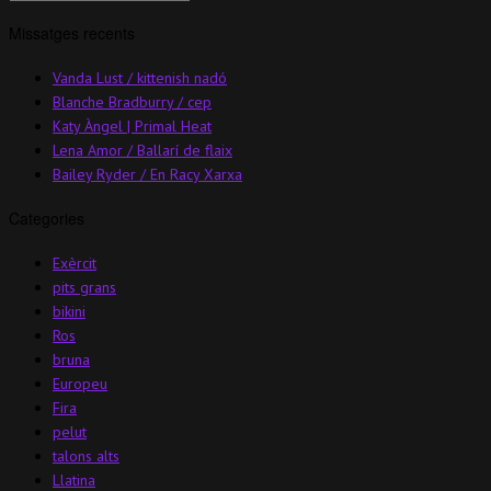
Missatges recents
Vanda Lust / kittenish nadó
Blanche Bradburry / cep
Katy Àngel | Primal Heat
Lena Amor / Ballarí de flaix
Bailey Ryder / En Racy Xarxa
Categories
Exèrcit
pits grans
bikini
Ros
bruna
Europeu
Fira
pelut
talons alts
Llatina