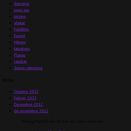
llenceria
peus nus
pírcing
afaitat
Faldilles
Esport
Mitges
tatuatges
Planas
retallat
Sense categoria
Arxius
Octubre 2013
Febrer 2013
Desembre 2012
de novembre 2012
VirtuagirlfullHD.info © Tots els drets reservats.