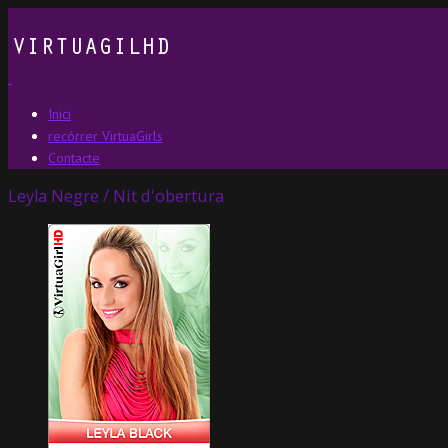
Inici
recórrer VirtuaGirls
Contacte
Leyla Negre / Nit d'obertura