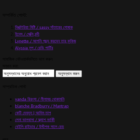
সম্পর্কিত পোস্ট:
ভিক্টোরিয়া মিষ্টি / sassy সাঁতারের পোষাক
ইনেস / সেক্সি বন্দী
Lynette / আপনি পছন্দ করবেন তার কুকিজ
Alyssia লুপ / রেডি পার্টির
সামাজিক নেটওয়ার্কগুলিতে ভাগ করুন
সন্ধান করা:
সাম্প্রতিক পোস্ট
vanda রিরংসা / লীলাময় খোকামনি
blanche Bradburry / Mantrap
কেটি দেবদূত | আদিম তাপ
লেনা ভালবাসা / ফ্ল্যাশ নর্তকী
বেইলি রাইডার / উদ্দীপক সালে রেড
ধরন