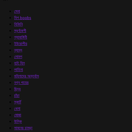
সেনা
বিগ boobs
বিকিনি
স্বর্ণকেশী
শ্যামাঙ্গিনী
ইউরোপীয়
ন্যায্য
লোমশ
হাই হিল
লাতিনা
মহিলাদের অন্তর্বাস
নগ্ন পায়ের
ছিদ্র
চাঁচা
স্কার্ট
খেলা
মোজা
উল্কি
সামনের চামড়া