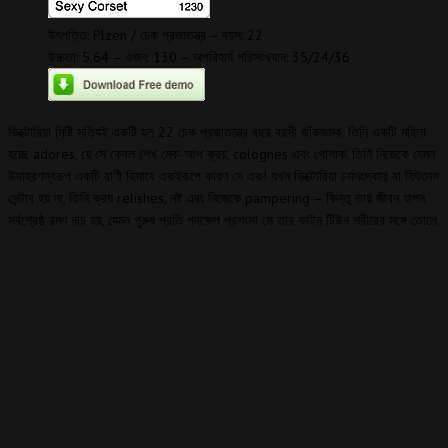
উৎপত্তি: Plzen / চেক প্রজাতন্ত্র – বয়স: 22
উচ্চতা: 5.64 – ওজন: 130 – অপরিহার্য পরিসংখ্যান: 35/24/36
ভিক্টোরিয়া মিষ্টি সত্যিই একটি হল 22 চেক প্রজাতন্ত্রে বছর বয়সী জাঁকজমক. তিনি একটি মহিলা
হচ্ছে adores, যে সে কেবল শেখ মেক-আপ ক্রয়, colognes এবং পোশাক. তিনি নিজেকে যেমন
উদাহরণস্বরূপ একটি রাণী হিসাবে একইরূপে কারণ সে এক! যখন ভিক্টোরিয়া চর্মসংস্কার বা ফিটনেস
সেন্টার হয় না, তিনি ক্রয় relishes, নষ্ট এবং নিজেকে pampering – কিন্তু তার জীবন যাপন
সর্বশ্রেষ্ঠ রমণ নাচ হয়, যেমন পুরুষ প্রতি পদক্ষেপ প্রশংসা সে তার ফাইন টিউন শরীরের সঙ্গে তোলে.