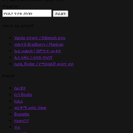
ምፈልገው:
የቅርብ ጊዜ ልጥፎች
Vanda ፍትወት / Kittenish ፅንሱ
ብሎንሽ Bradburry / Mantrap
ኬቲ መልአክ | ሽምጥጥ ሙቀት
ሊና ፍቅር / ፍላሽ ዳንሰኛ
ቤይሊ Ryder / የማይሰለች ውስጥ ቀይ
ምድቦች
ሰራዊት
ቢግ Boobs
ቢኪኒ
ወርቅማ ጠጉር ያለዉ
Brunette
የአውሮፓ
ጥሩ