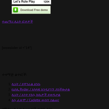
ተጨማሪ ሊኔት ፎቶዎች
[wowslider id =”14″]
ተዛማጅ ልጥፎች:
ሊኔት / ይቸገራል ፅንሱ
ቤይሊ Ryder / አካላዊ እንዲያገኙ ያስችሎታል
ሊኔት / አንተ የእሷ ኩኪዎች ይወዱታል
እሷ ፈጽሞ / Cadette ውስጥ ስልጠና
በማኅበራዊ አውታረመረቦች ውስጥ ያጋሩ