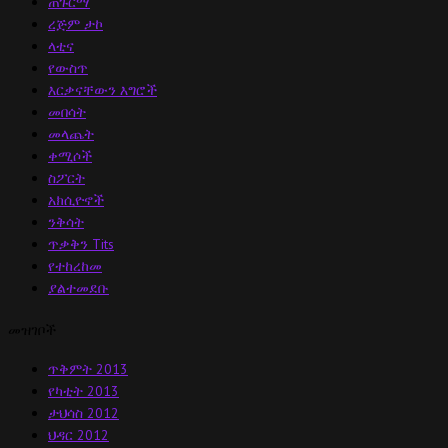
ጠጉርማ
ረጅም ታኮ
ላቲና
የውስጥ
እርቃናቸውን እግሮች
መበሳት
መላጨት
ቀሚሶች
ስፖርት
አክሲዮኖች
ንቅሳት
ጥቃቅን Tits
የተከረከመ
ያልተመደቡ
መዝገቦች
ጥቅምት 2013
የካቲት 2013
ታህሳስ 2012
ህዳር 2012