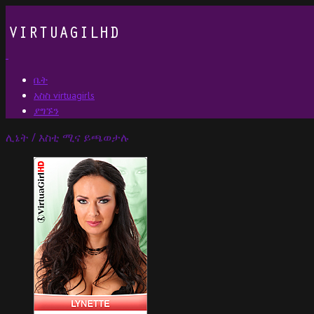
ቤት
አስስ virtuagirls
ያግኙን
ሊኔት / እስቲ ሚና ይጫወታሉ